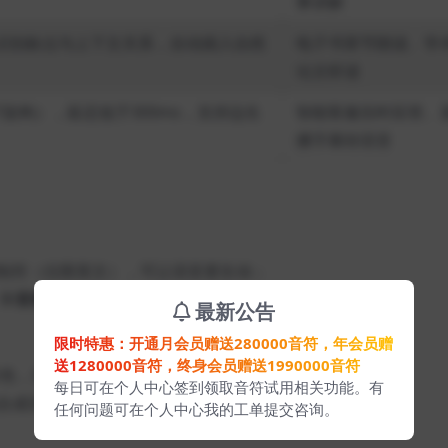
事讲解
，识别标点与上下文关系，自动插入自然
电子书章节朗读、学
论文听读
T架构），延迟低于300ms，支持边生
智能客服实时应答、
播字幕转语音
制符（仅限英文），可让语音更生动；
和
音量梯度
模拟自然对话节奏。
最新公告
限时特惠：开通月会员赠送280000音符，年会员赠
送1280000音符，终身会员赠送1990000音符
色，并启用
术语纠正
模式（默认开启）；
每日可在个人中心签到领取音符试用相关功能。有
合成语音的发音错误。
任何问题可在个人中心我的工单提交咨询。