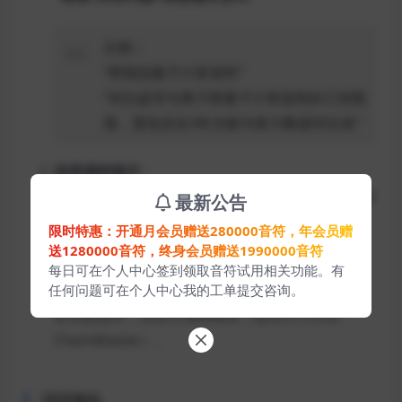
示例：
“帮我找量子计算资料”
“对比超导与离子阱量子计算架构的工程瓶
颈，需包含近3年文献与算力数据对比表”
深度调研模式
：
切换至
“深度调研”
模式（默认英语检索），生成报
最新公告
告后一键导出PDF或分享链接，避免重复工作。
限时特惠：开通月会员赠送280000音符，年会员赠
送1280000音符，终身会员赠送1990000音符
私有数据接入
：
每日可在个人中心签到领取音符试用相关功能。有
高校/企业用户可通过
玻尔科研空间站
接入课题组
任何问题可在个人中心我的工单提交咨询。
私有数据库，定制专属智能体（如化学方向的
ChemMaster）。
访问地址